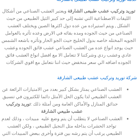
تركيب عشب طبيعى الشارقة
ويعتبر العشب الصناعي من أشكال
ت الاصطناعية التي تشبه إلى حد كبير الثيل الطبيعي من حيث
 , ويتم استيراده من عده دول اكثرها الصين ويختلف العشب
ي من حيث الجوده ومده بقائه في الارض وعده تأثره بالعوامل
لمختله خاصه بدول الخليج حيث الجو الحار وتأثره باشعه الشمس
جد انواع عده من العشب الصناعي عشب فائق الحوده وعشب
عشب ردي وشركتنا لا تتعامل الا مع افضل انواع العشب فائق
 اضافه الي سعر منخفض حيث اننا نتعامل مع اقوي الشركات
يد وتركيب عشب طبيعى الشارقة
لعشب الصناعي يمتاز بشكل كبير بعدد من الامتيازات الرائعة عن
لعشب الطبيعي لذا يكون الحل الأمثل دائما للكثيرون في تنسيق
حدائق المنازل والأماكن العامة ومن أمثلة ذلك :
توريد وتركيب
عشب طبيعي الشارقة
عشب الصناعي لا يتطلب أن يتم وضع عليه مبيدات ، وذلك لعدم
تواجد الحشرات بداخله مثل النجيل الطبيعي ، ولكن العشب
لطبيعي يرغب أن يتم رشه بين فترة وأخرى ببعض المبيدات التي