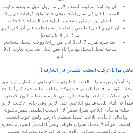
ن نبدأ اولا بتركيب النصف الأول من رول الثيل ثم يعقبه تركيب
نصف الثاني في نفس الإتجاه وفي حالة تواجد فراغات في رولات
النجيل من الممكن وضع بذور لملء هذه المساحات الخاليه
 يتم ري الثيل الطبيعي دائما بطريقه منتظمه علي أن يكون الري
بين3 ألي 4 أيام تقريبا
بعد فتره تقارب 7 الي 8 ايام من زراعة رولات النجيل نستخدم
مدحلة لدحل النجيل مع مراعاة قص الثيل بعد فتره تقارب ال 9
أيام
حل تركيب العشب الطبيعي في الشارقة ؟
اً بعرض مميزات العشب الطبيعي والذي يكون له شكل رائع ومميز
نه مريح جداً للمشي فوقه وكذلك اللعب عليه، حيث كثيراً ما تجد
لات الرياضية والستاد الرياضي الأرضية مغطاة بالون الأخضر،
 أثناء اللعب قد يقع اللاعبين على الأرض وفي حالة أن كانت الأرض
 يتأذى اللاعب كثيراً، فنظراً لأن العشب الطبيعي يتميز بالليونة
لي لا يتأذى اللاعب عندما يصطدم بالأرض، ولكن عيوب العشب
هو أنه لا يتحمل لفترات طويلة، ونظراً لذلك تم اللجوء إلى فكرة
ت العشب الصناعي والذي يتوافر فيه جميع مقومات العشب