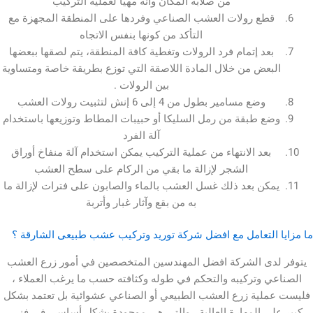
من صلابة المكان وأنه مهيأ لعملية التركيب
طع رولات العشب الصناعي وفردها على المنطقة المجهزة مع
التأكد من كونها بنفس الاتجاه
بعد إتمام فرد الرولات وتغطية كافة المنطقة، يتم لصقها ببعضها
بعض من خلال المادة اللاصقة التي توزع بطريقة خاصة ومتساوية
بين الرولات .
وضع مسامير بطول من 4 إلى 6 إنش لتثبيت رولات العشب
ع طبقة من رمل السليكا أو حبيبات المطاط وتوزيعها باستخدام
آلة الفرد
بعد الانتهاء من عملية التركيب يمكن استخدام آلة منفاخ أوراق
الشجر لإزالة ما بقي من الركام على سطح العشب
كن بعد ذلك غسل العشب بالماء والصابون على فترات لإزالة ما
به من بقع وآثار غبار وأتربة
التعامل مع افضل شركة توريد وتركيب عشب طبيعى الشارقة ؟
دى الشركة افضل المهندسين المتخصصين في أمور زرع العشب
ي وتركيبه والتحكم في طوله وكثافته حسب ما يرغب العملاء ،
لية زرع العشب الطبيعي أو الصناعي عشوائية بل تعتمد بشكل
لى المهارة العالية ، والتي هي موجودة بشكل أساسي في فني