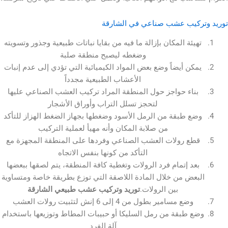
ركيب عشب صناعي في الشارقة
هيئة المكان بإزالة ما فيه من بقايا نباتات طبيعية وجذور وتسويته
وضغطه ليصبح منطقة صلبة
مكن أيضاً وضع بعض المواد الكيميائية التي تؤدي إلى عدم إنبات
الأعشاب الطبيعية مجدداً
بناء حواجز حول المنطقة المراد تركيب العشب الصناعي عليها
لتحجز تسلل التراب وأوراق الأشجار
ضع طبقة من الرمل الأسود وضغطها بجهاز الضغط الهزاز للتأكد
من صلابة المكان وأنه مهيأ لعملية التركيب
طع رولات العشب الصناعي وفردها على المنطقة المجهزة مع
التأكد من كونها بنفس الاتجاه
بعد إتمام فرد الرولات وتغطية كافة المنطقة، يتم لصقها ببعضها
بعض من خلال المادة اللاصقة التي توزع بطريقة خاصة ومتساوية
بين الرولات.
توريد وتركيب عشب طبيعي الشارقة
وضع مسامير بطول من 4 إلى 6 إنش لتثبيت رولات العشب
ع طبقة من رمل السليكا أو حبيبات المطاط وتوزيعها باستخدام
آلة الفرد