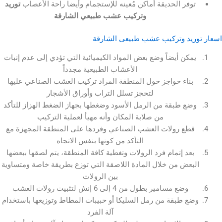
وفر الحديقة أماكن مُعينه للإستجمام وأيضا راحة الأعصاب
توريد
وتركيب عشب طبيعي الشارقة
ريد وتركيب عشب طبيعى الشارقة
مكن أيضاً وضع بعض المواد الكيميائية التي تؤدي إلى عدم إنبات
الأعشاب الطبيعية مجدداً
بناء حواجز حول المنطقة المراد تركيب العشب الصناعي عليها
لتحجز تسلل التراب وأوراق الأشجار
ضع طبقة من الرمل الأسود وضغطها بجهاز الضغط الهزاز للتأكد
من صلابة المكان وأنه مهيأ لعملية التركيب
طع رولات العشب الصناعي وفردها على المنطقة المجهزة مع
التأكد من كونها بنفس الاتجاه
بعد إتمام فرد الرولات وتغطية كافة المنطقة، يتم لصقها ببعضها
بعض من خلال المادة اللاصقة التي توزع بطريقة خاصة ومتساوية
بين الرولات
وضع مسامير بطول من 4 إلى 6 إنش لتثبيت رولات العشب
ع طبقة من رمل السليكا أو حبيبات المطاط وتوزيعها باستخدام
آلة الفرد