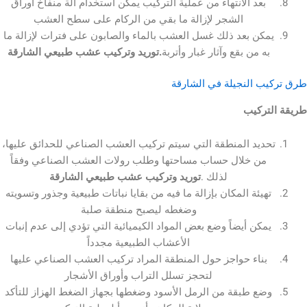
بعد الانتهاء من عملية التركيب يمكن استخدام آلة منفاخ أوراق
الشجر لإزالة ما بقي من الركام على سطح العشب
كن بعد ذلك غسل العشب بالماء والصابون على فترات لإزالة ما
ه من بقع وآثار غبار وأتربة
.توريد وتركيب عشب طبيعي الشارقة
ب النجيلة في الشارقة
تركيب
ديد المنطقة التي سيتم تركيب العشب الصناعي للحدائق عليها،
من خلال حساب مساحتها وطلب رولات العشب الصناعي وفقاً
لذلك .
توريد وتركيب عشب طبيعي الشارقة
هيئة المكان بإزالة ما فيه من بقايا نباتات طبيعية وجذور وتسويته
وضغطه ليصبح منطقة صلبة
مكن أيضاً وضع بعض المواد الكيميائية التي تؤدي إلى عدم إنبات
الأعشاب الطبيعية مجدداً
بناء حواجز حول المنطقة المراد تركيب العشب الصناعي عليها
لتحجز تسلل التراب وأوراق الأشجار
ضع طبقة من الرمل الأسود وضغطها بجهاز الضغط الهزاز للتأكد