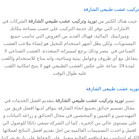
ب طبيعى الشارقة
ك الكثير من
توريد وتركيب عشب طبيعي الشارقة
الشركات في
ارات التي توفر لك خدمة التركيب علي حسب مساحة مكانك
انيتك المالية، فهناك العديد من العروض التي تناسب جميع
ات، ولكن يظل أشهر استخدام للنجيل هو إنشاء ملاعب العشب
 في مصر وذلك يرجع لمميزاته المتعددة، العشب الصناعي لا
ع أي ظروف وعوامل بيئية ومناخية، وانه متاح للاستخدام واللعب
لمدة 24 ساعة علي عكس العشب الطبيعي فهو لا يتيح امكانية اللعب
عليه طوال الوقت
ب طبيعى الشارقة
وريد وتركيب عشب طبيعي الشارقة
بتقديم افضل الخدمات في
ميم حدائق بجميع انحاء الشارقة يتوافر لديها افضل فريق من
ين و الفنيين و المختصين في مجال الحدائق و زراعه النباتات و
وي عالي من الخبره , كما ان الشركه تسعي دائكا للوصول الي
حدث التصميمات العالميه من اجل تقديم افضل النتائج لعملائها
تناسب مع اذواقهم العاليه ونعمل علي الحفاظ علي تاريخ شركتنا
.