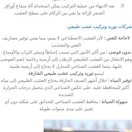
بعد الانتهاء من عملية التركيب يمكن استخدام آلة منفاخ أوراق
الشجر لإزالة ما بقي من الركام على سطح العشب
ريد وتركيب عشب طبيعي
لقص :
لأن العشب الاصطناعي لا ينمو، مما يعني توفير مصاريف
القص والتشذيب
ضى :
من أكثر الأمور التي تسبب إحباطاً وتنشر التراب والأوساخ،
تقال من العشب الطبيعي الرطب إلى أرضية رخامية لتعم الفوضى
ا، بينما العشب الصناعي للمنازل لا يحتاج إلى أرضية طينية
لينمو.
توريد وتركيب عشب طبيعي الشارقة
اه :
خلال أشهر الصيف الحارقة يحتاج العشب الطبيعي إلى مياه
محافظة عليه، على عكس الصناعي الذي يتحمل درجات الحرارة
الشديدة
لصيانة :
يحافظ العشب الصناعي للحدائق على شكله دون أي
تغيير على مدى سنوات طويلة