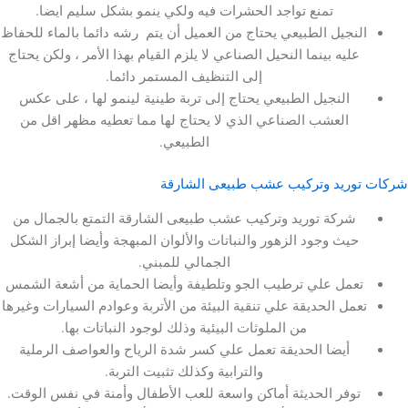
تمنع تواجد الحشرات فيه ولكي ينمو بشكل سليم ايضا.
نجيل الطبيعي يحتاج من العميل أن يتم رشه دائما بالماء للحفاظ
ليه بينما النحيل الصناعي لا يلزم القيام بهذا الأمر ، ولكن يحتاج
إلى التنظيف المستمر دائما.
النجيل الطبيعي يحتاج إلى تربة طينية لينمو لها ، على عكس
العشب الصناعي الذي لا يحتاج لها مما تعطيه مظهر اقل من
الطبيعي.
ريد وتركيب عشب طبيعى الشارقة
شركة توريد وتركيب عشب طبيعى الشارقة التمتع بالجمال من
يث وجود الزهور والنباتات والألوان المبهجة وأيضا إبراز الشكل
الجمالي للمبني.
عمل علي ترطيب الجو وتلطيفة وأيضا الحماية من أشعة الشمس
مل الحديقة علي تنقية البيئة من الأتربة وعوادم السيارات وغيرها
من الملوثات البيئية وذلك لوجود النباتات بها.
أيضا الحديقة تعمل علي كسر شدة الرياح والعواصف الرملية
والترابية وكذلك تثبيت التربة.
وفر الحديثة أماكن واسعة للعب الأطفال وأمنة في نفس الوقت.