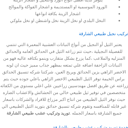
الورود الموسمية او المستديمة و اشجار الفواكة والموالح
اشجار الزينة بكافة انواعها
النخل البلدي او نخل الزينة نخل واشنطن او نخل ملوكي
يل طبيعي الشارقة
الثيل أو النجيل من أنواع النباتات العشبية المعمرة التي تنتمي
ة النجيلية ،حيث تتم زراعه الثيل في الحدائق العامه والحدائق
ه والملاعب ،كما يزرع بشكل متقارب وينمو بكثافه عاليه فهو من
ات الزاحفة اضافه علي تمتعه بمظهر جذاب مميز حيث ان لونه
لزاهي يزين الحدائق ويريح العين، شركتنا شركه تنسيق الحدائق
خيمة توفر الثيل الطبيعي الاخضر الزاهي باعلي جوده حيث يتم
ن طريق افضل مهندسيين زراعيين علي اعلي مستوي من الكفائه
 في توفير ثيل طبيعي خالي من الحشائش والاعشاب الضاره
 الثيل الطبيعي من انتاج اكبر مزراع للافراد والشركات باسعار
ه للمنافسه وتقوم شركه تنسيق حدائق بتوريد الثيل الطبيعي الي
لشارقة باسعار الجمله .
توريد وتركيب عشب طبيعي الشارقة
يد وتركيب عشب طبيعى بالشارقة