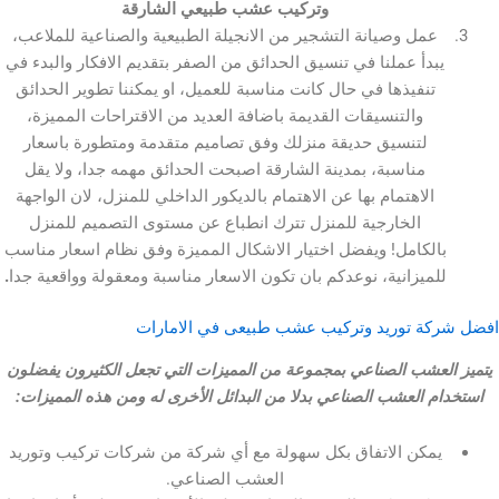
وتركيب عشب طبيعي الشارقة
مل وصيانة التشجير من الانجيلة الطبيعية والصناعية للملاعب،
دأ عملنا في تنسيق الحدائق من الصفر بتقديم الافكار والبدء في
تنفيذها في حال كانت مناسبة للعميل، او يمكننا تطوير الحدائق
والتنسيقات القديمة باضافة العديد من الاقتراحات المميزة،
لتنسيق حديقة منزلك وفق تصاميم متقدمة ومتطورة باسعار
مناسبة، بمدينة الشارقة اصبحت الحدائق مهمه جدا، ولا يقل
الاهتمام بها عن الاهتمام بالديكور الداخلي للمنزل، لان الواجهة
الخارجية للمنزل تترك انطباع عن مستوى التصميم للمنزل
لكامل! ويفضل اختيار الاشكال المميزة وفق نظام اسعار مناسب
ميزانية، نوعدكم بان تكون الاسعار مناسبة ومعقولة وواقعية جدا
.
ة توريد وتركيب عشب طبيعى في الامارات
عشب الصناعي بمجموعة من المميزات التي تجعل الكثيرون يفضلون
 العشب الصناعي بدلا من البدائل الأخرى له ومن هذه المميزات:
مكن الاتفاق بكل سهولة مع أي شركة من شركات تركيب وتوريد
العشب الصناعي.