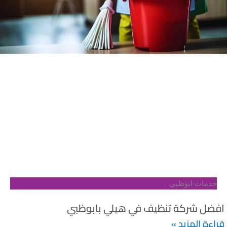
 ابوظبي
ركة تنظيف في هيلي بابوظبي
لمزيد »