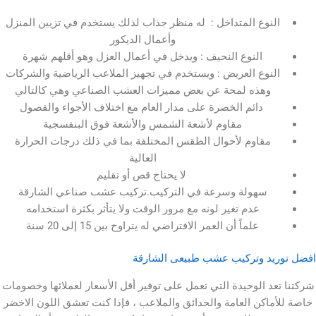
لنوع المتداخل : له منظر جذاب لذلك يستخدم في تزيين المنزل
وأعمال الديكور
النوع النحيف : ويدخل في أعمال العزل وهو أقلهم شهرة
لنوع العريض : ويستخدم في تجهيز الملاعب الرياضية والشركات
وهذه لمحة عن بعض مميزات العشب الصناعي وهي كالتالي
دائم الخضرة على مدار العام مع اختلاف الأجواء والفصول
مقاوم لأشعة الشمس والأشعة فوق البنفسجية
مقاوم لأحوال الطقس المختلفة بما في ذلك درجات الحرارة
العالية
لا يحتاج قص أو تقليم
سهولة وسرعة في التركيب.تركيب عشب صناعي الشارقة
عدم تغير لونه مع مرور الوقت ولا يتأثر بكثرة استخدامه
علماً أن العمر الافتراضي له يتراوح بين 15 إلى 20 سنة
يد وتركيب عشب طبيعى الشارقة
د الوحيدة التي تعمل على توفير أقل الأسعار لعملائها وخصومات
ماكن العامة والحدائق والملاعب ، فإذا كنت تعشق اللون الاخضر