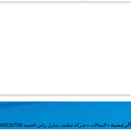
»
المقالات
»
شركة تنظيف منازل راس الخيمة |0545226705